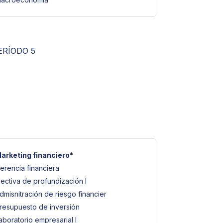
ERÍODO 5
arketing financiero*
erencia financiera
lectiva de profundización I
dmisnitración de riesgo financier
resupuesto de inversión
aboratorio empresarial I