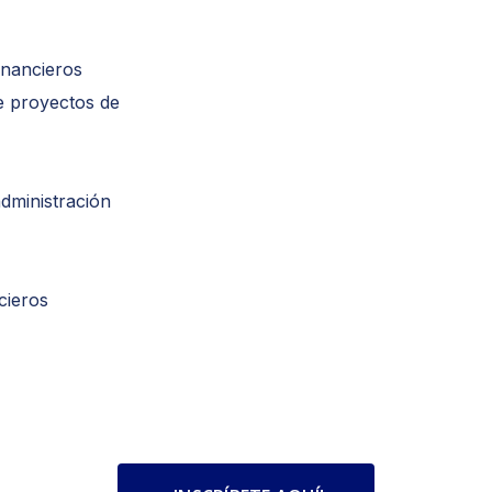
inancieros
e proyectos de
administración
cieros