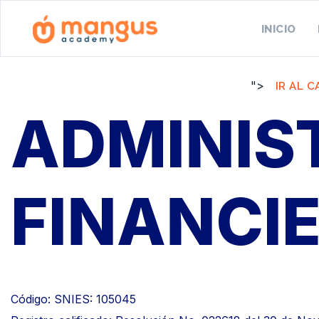
INICIO
">
IR AL 
ADMINIS
FINANCI
Código: SNIES: 105045