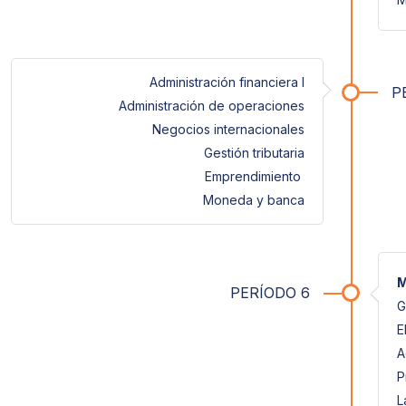
Administración financiera I
P
Administración de operaciones
Negocios internacionales
Gestión tributaria
Emprendimiento
Moneda y banca
M
PERÍODO 6
G
E
A
P
L