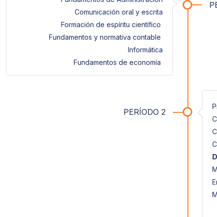
P
Comunicación oral y escrita
Formación de espíritu científico
Fundamentos y normativa contable
Informática
Fundamentos de economía
P
PERÍODO 2
C
C
C
D
M
E
M