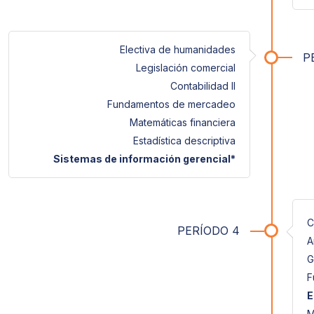
Electiva de humanidades
P
Legislación comercial
Contabilidad II
Fundamentos de mercadeo
Matemáticas financiera
Estadística descriptiva
Sistemas de información gerencial*
C
PERÍODO 4
A
G
F
E
M