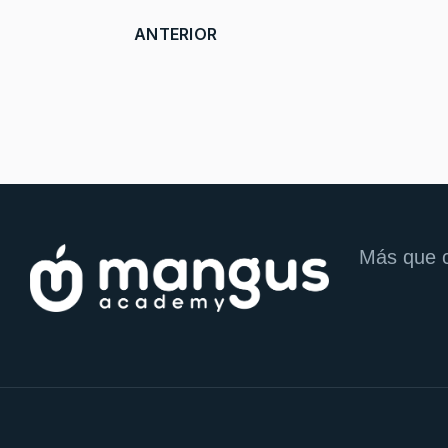
ARTÍCULO ANTERIOR: IDEAS QUE RE
ANTERIOR
Más que cu