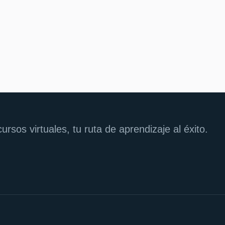
VOLUCIONAN AL DEPARTAMENTO
rsos virtuales, tu ruta de aprendizaje al éxito.