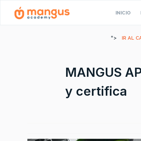
INICIO
">
IR AL 
MANGUS APP:
y certifica